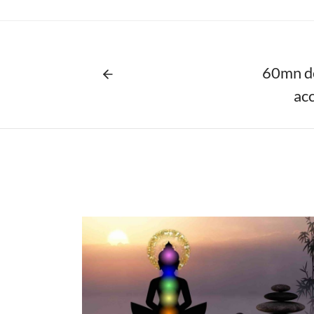
60mn de
acc