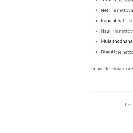
Neti
: le nettoy
Kapalabhati
: l
Nauli
: le netto
Mula shodhana
Dhauti
: le nett
Image de couverture
Post