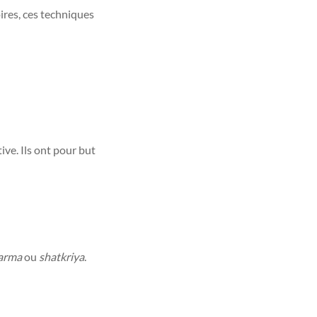
ires, ces techniques
ive. Ils ont pour but
karma
ou
shatkriya
.