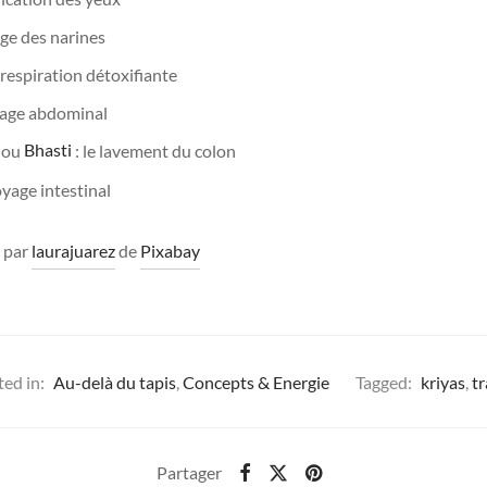
age des narines
a respiration détoxifiante
yage abdominal
ou
Bhasti
: le lavement du colon
oyage intestinal
 par
laurajuarez
de
Pixabay
ed in:
Au-delà du tapis
,
Concepts & Energie
Tagged:
kriyas
,
t
Partager