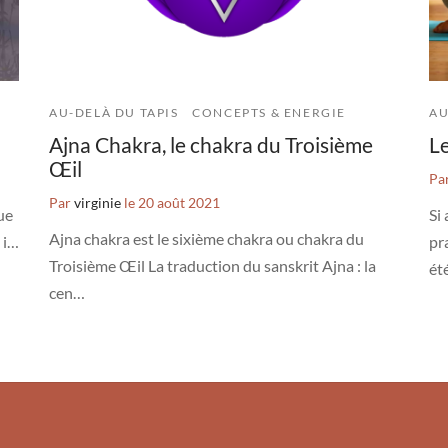
AU-DELÀ DU TAPIS
CONCEPTS & ENERGIE
AU
Ajna Chakra, le chakra du Troisième
Le
Œil
Pa
Par
virginie
le
20 août 2021
que
Si
Ajna chakra est le sixième chakra ou chakra du
 i…
pr
Troisième Œil La traduction du sanskrit Ajna : la
ét
cen…