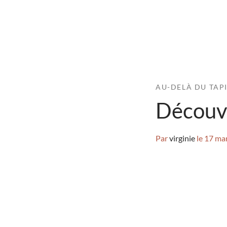
AU-DELÀ DU TAP
Découvr
Par
virginie
le
17 ma