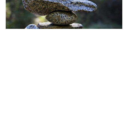
AU-DELÀ DU TAPIS
MODE DE VIE YOGI
Comment équilibrer ses doshas ?
Par
virginie
le
3 mars 2021
Cet article n’est pas encore en ligne. Pour être informé.e de
la publication de cet article et…