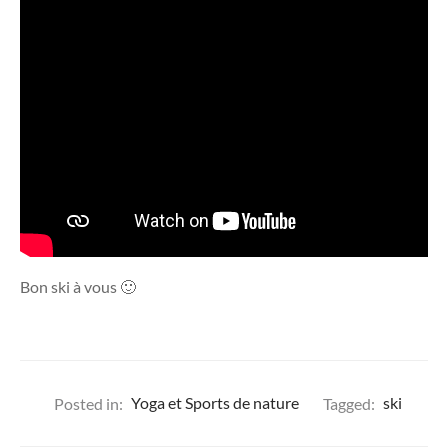
Bon ski à vous 🙂
Posted in:
Yoga et Sports de nature
Tagged:
ski