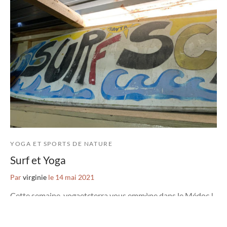
YOGA ET SPORTS DE NATURE
Surf et Yoga
Par
virginie
le
14 mai 2021
Cette semaine, yogaetcterra vous emmène dans le Médoc !
Au programme, alternance de pluie et de sole…