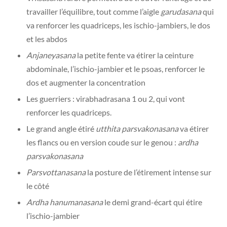
travailler l’équilibre, tout comme l’aigle
garudasana
qui
va renforcer les quadriceps, les ischio-jambiers, le dos
et les abdos
Anjaneyasana
la petite fente va étirer la ceinture
abdominale, l’ischio-jambier et le psoas, renforcer le
dos et augmenter la concentration
Les guerriers : virabhadrasana 1 ou 2, qui vont
renforcer les quadriceps.
Le grand angle étiré
utthita parsvakonasana
va étirer
les flancs ou en version coude sur le genou :
ardha
parsvakonasana
Parsvottanasana
la posture de l’étirement intense sur
le côté
Ardha hanumanasana
le demi grand-écart qui étire
l’ischio-jambier