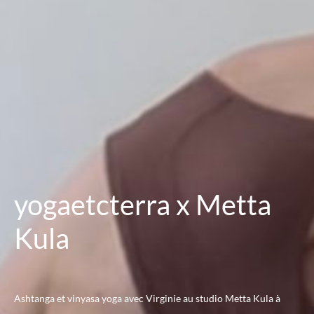
yogaetcterra x Metta
Kula
Ashtanga et vinyasa yoga avec Virginie au studio Metta Kula à