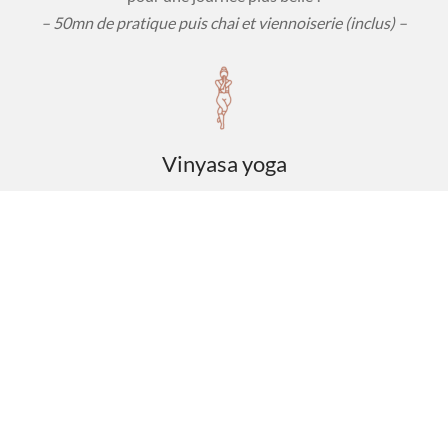
– 50mn de pratique puis chai et viennoiserie (inclus) –
Vinyasa yoga
Pratique de yoga dynamique dans laquelle les asanas sont
enchaînés dans un flow
– 60mn –
Ashtanga yoga
Pratique de la série 1 d’ashtanga yoga imaginée par Sri
Patthabi Jois : enchaînement dynamique de postures