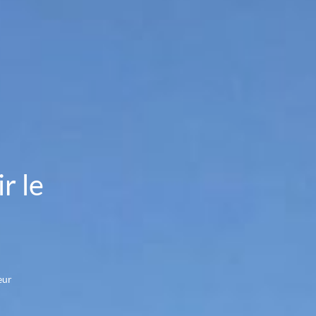
r le
eur