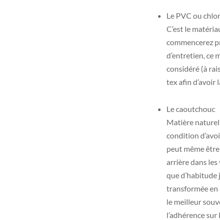
Le PVC ou chlor
C’est le matéria
commencerez prob
d’entretien, ce 
considéré (à ra
tex afin d’avoir
Le caoutchouc
Matière naturell
condition d’avoi
peut même être 
arrière dans les
que d’habitude j
transformée en u
le meilleur sou
l’adhérence sur l