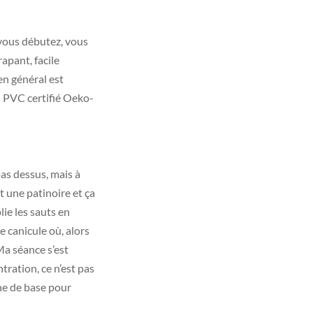
i vous débutez, vous
apant, facile
en général est
n PVC certifié Oeko-
pas dessus, mais à
t une patinoire et ça
ie les sauts en
e canicule où, alors
Ma séance s’est
tration, ce n’est pas
he de base pour