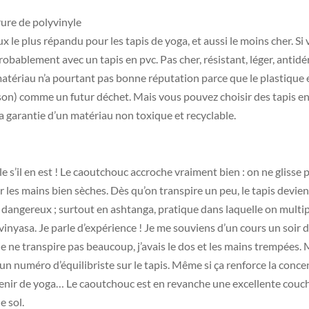
ure de polyvinyle
ux le plus répandu pour les tapis de yoga, et aussi le moins cher. S
ablement avec un tapis en pvc. Pas cher, résistant, léger, antidér
matériau n’a pourtant pas bonne réputation parce que le plastique 
ison) comme un futur déchet. Mais vous pouvez choisir des tapis e
 la garantie d’un matériau non toxique et recyclable.
e s’il en est ! Le caoutchouc accroche vraiment bien : on ne glisse 
r les mains bien sèches. Dès qu’on transpire un peu, le tapis devien
dangereux ; surtout en ashtanga, pratique dans laquelle on multipl
 vinyasa. Je parle d’expérience ! Je me souviens d’un cours un soir d
e ne transpire pas beaucoup, j’avais le dos et les mains trempées. 
n numéro d’équilibriste sur le tapis. Même si ça renforce la concen
venir de yoga… Le caoutchouc est en revanche une excellente couc
e sol.