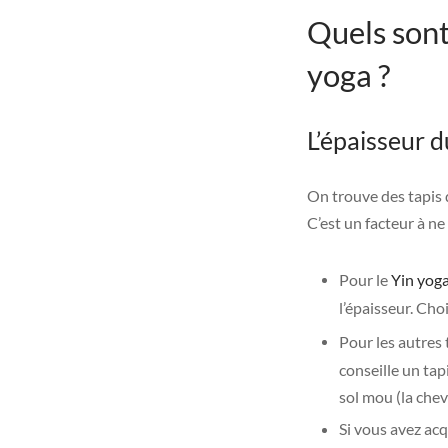
Quels sont
yoga ?
L’épaisseur d
On trouve des tapis 
C’est un facteur à n
Pour le
Yin yog
l’épaisseur. Cho
Pour les autres
conseille un tap
sol mou (la chev
Si vous avez acq